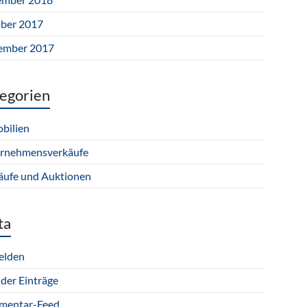
ber 2017
ember 2017
egorien
bilien
rnehmensverkäufe
äufe und Auktionen
ta
elden
 der Einträge
entar-Feed