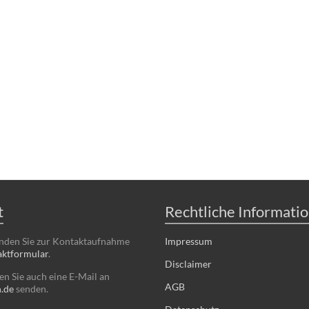
t
Rechtliche Informati
enden Sie zur Kontaktaufnahme
Impressum
ktformular
.
Disclaimer
n Sie auch eine E-Mail an
AGB
n.de
senden.