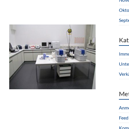
Okto
Sept
Kat
Immo
Unte
Verk
Me
Anm
Feed
Komm