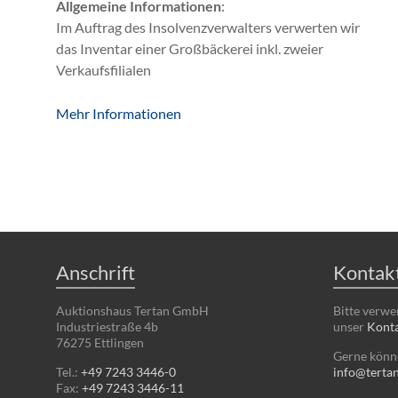
Allgemeine Informationen
:
Im Auftrag des Insolvenzverwalters verwerten wir
das Inventar einer Großbäckerei inkl. zweier
Verkaufsfilialen
Mehr Informationen
Anschrift
Kontak
Auktionshaus Tertan GmbH
Bitte verw
Industriestraße 4b
unser
Konta
76275 Ettlingen
Gerne könne
Tel.:
+49 7243 3446-0
info@terta
Fax:
+49 7243 3446-11