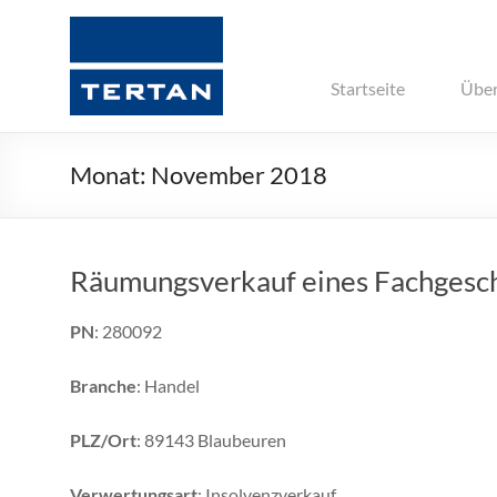
Zum
Inhalt
Tertan
springen
Die
Startseite
Über
Insolvenzdienstleister
Monat:
November 2018
Räumungsverkauf eines Fachgeschä
PN
: 280092
Branche
: Handel
PLZ/Ort
: 89143 Blaubeuren
Verwertungsart
: Insolvenzverkauf