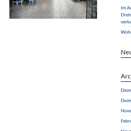
Im Au
Dreh
verk
Wohn
Ne
Arc
Deze
Deze
Nove
Febr
Nove