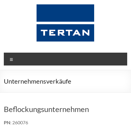
Zum
Inhalt
springen
Tertan
Menü
Die
Insolvenzdienstleister
Unternehmensverkäufe
Beflockungsunternehmen
PN
: 260076