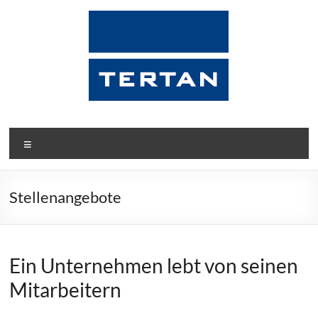
Zum
Inhalt
springen
Tertan
Menü
Die
Insolvenzdienstleister
Stellenangebote
Ein Unternehmen lebt von seinen
Mitarbeitern